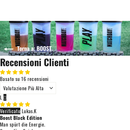
Torna a: BOOST
Recensioni Clienti
Basato su 16 recensioni
SORT BY
L
Lukas.K
Boost Black Edition
Man spürt die Energie.