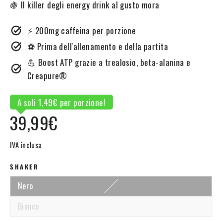
🍇 Il killer degli energy drink al gusto mora
⚡ 200mg caffeina per porzione
⚽ Prima dell'allenamento e della partita
💪 Boost ATP grazie a trealosio, beta-alanina e
Creapure®
A soli 1,49€ per porzione!
Prezzo
39,99€
normale
IVA inclusa
SHAKER
Nero
Bianco