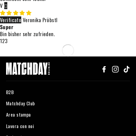
V
Veronika Pröbstl
Super
Bin bisher sehr zufrieden.
1
2
3
Facebook
Instagr
Ti
B2B
Matchday Club
Area stampa
Lavora con noi