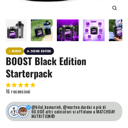
Chiudi
(Esc)
⚡ ENERGY
☕ 200MG KOFFEIN
BOOST Black Edition
Starterpack
16 recensioni
@bilal_kamarieh, @marton.dardai e più di
60.000 altri calciatori si affidano a MATCHDAY
NUTRITION®